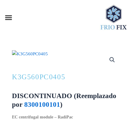
Ir
al
Menu
contenido
SOBRE NOSOTROS
PREGUNTAS FRECUENTES
VENTILADORES COMPACTOS
VENTILADORES CENTRIFUGOS
VENTILADORES AXIALES
K3G560PC0405
DISCONTINUADO (Reemplazado
por
8300100101
)
EC centrifugal module – RadiPac