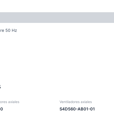
ire 50 Hz
s
ores axiales
Ventiladores axiales
00
S4D560-AB01-01