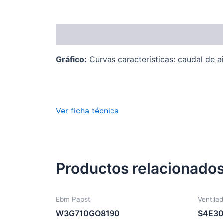
Descripción
Gráfico:
Curvas características: caudal de a
Ver ficha técnica
Productos relacionado
Ebm Papst
Ventilad
W3G710GO8190
S4E3