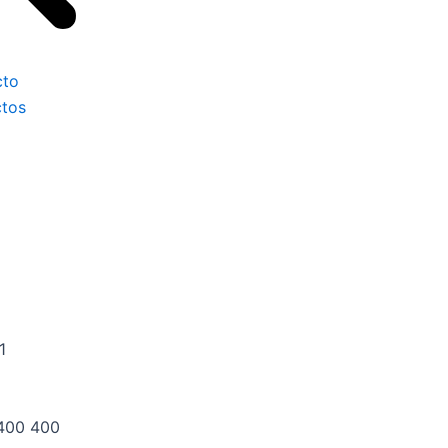
cto
tos
1
 400 400