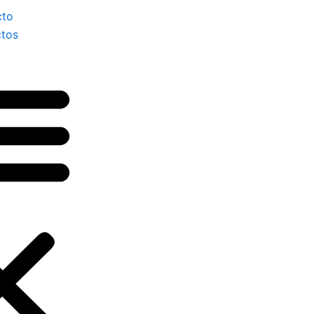
Menu
cto
tos