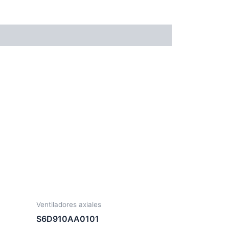
Ventiladores axiales
S6D910AA0101