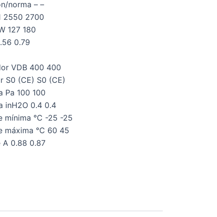
ón/norma – –
1 2550 2700
W 127 180
.56 0.79
ador VDB 400 400
r S0 (CE) S0 (CE)
a Pa 100 100
 inH2O 0.4 0.4
e mínima °C -25 -25
e máxima °C 60 45
 A 0.88 0.87