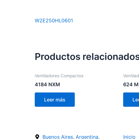
W2E250HL0601
Productos relacionado
Ventiladores Compactos
Ventila
4184 NXM
624 M
Leer más
Le
Buenos Aires, Argentina.
Inicio