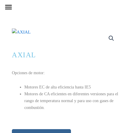
Ir
Menu
SOBRE NOSOTROS
PREGUNTAS FRECUENTES
VENTILADORES COMPACTOS
VENTILADORES CENTRIFUGOS
VENTILADORES AXIALES
al
contenido
AXIAL
Opciones de motor:
Motores EC de alta eficiencia hasta IE5
Motores de CA eficientes en diferentes versiones para el
rango de temperatura normal y para uso con gases de
combustión.