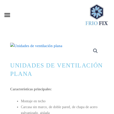
Ir
al
Menu
contenido
SOBRE NOSOTROS
PREGUNTAS FRECUENTES
VENTILADORES COMPACTOS
VENTILADORES CENTRIFUGOS
VENTILADORES AXIALES
UNIDADES DE VENTILACIÓN
PLANA
Características principales:
Montaje en techo
Carcasa sin marco, de doble pared, de chapa de acero
galvanizado, aislada